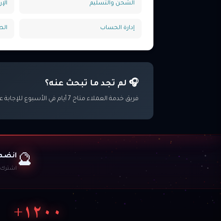
الشحن والتسليم
الإ
إدارة الحساب
الط
🎧 لم تجد ما تبحث عنه؟
فريق خدمة العملاء متاح 7 أيام في الأسبوع للإجابة على استفساراتك
انضم 
🔮
اشترك ل
١٢٠٠+