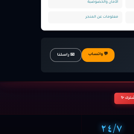
الأمان والخصوصية
معلومات عن المتجر
💬 واتساب
📧 راسلنا
ترك ✨
٢٤/٧