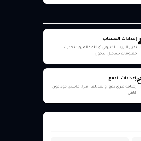
إعدادات الحساب
تغيير البريد الإلكتروني أو كلمة المرور · تحديث
معلومات تسجيل الدخول
إعدادات الدفع
إضافة طرق دفع أو تعديلها · فيزا، ماستر، فودافون
كاش