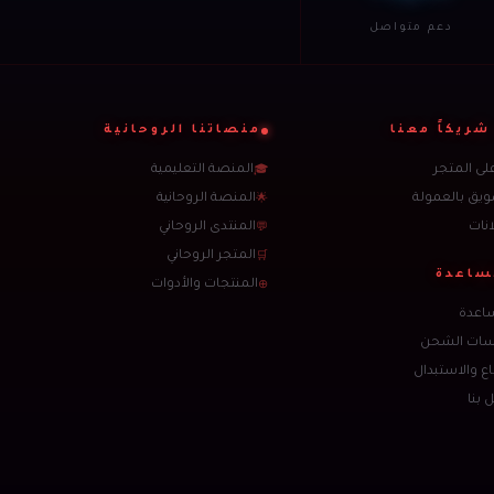
دعم متواصل
شريكاً معنا
منصاتنا الروحانية
على المتجر
المنصة التعليمية
🎓
ويق بالعمولة
المنصة الروحانية
🌟
انات
المنتدى الروحاني
💬
المتجر الروحاني
🛒
ساعدة
المنتجات والأدوات
⊕
اعدة
سات الشحن
اع والاستبدال
 بنا