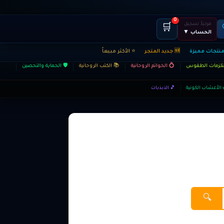
0
مرحباً، تسجيل
🛒
الحساب ▼
منتجات مميزة
🆕 جديد المتجر
⭐ الأكثر مبيعاً
ستلزمات الطقوس
💍 الخواتم الروحانية
📚 الكتب الروحانية
🛡️ الحماية والتحصين
 الأعشاب الكونية
🎵 الذبذبات
🔍