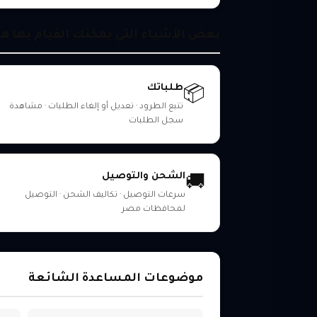
بعض الأشياء التي يمكنك القيام بها هن
طلباتك
📦
تتبع الطرود · تعديل أو إلغاء الطلبات · مشاهدة
سجل الطلبات
الشحن والتوصيل
🚚
سرعات التوصيل · تكاليف الشحن · التوصيل
لمحافظات مصر
موضوعات المساعدة الشائعة