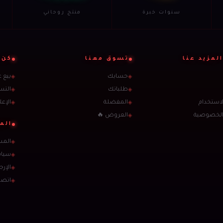
سنوات خبرة
منتج روحاني
لمزيد عنا
تسوق معنا
كن 
حسابك
بيع 
◈
◈
طلباتك
التس
◈
◈
استخدام
المفضلة
الإعل
◈
◈
الخصوصية
العروض 🔥
◈
الم
المس
◈
سيا
◈
الإرج
◈
اتصل
◈