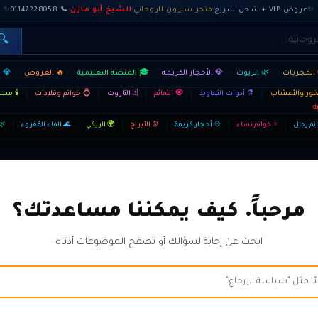
✨
عروض VIP + شحن سريع
·
متجر سيرون الروحاني
·
الشيخ أبو مازن
·
📞 01147228058
✨
🔍
المجربات
🌿 الزيوت
💎 الأحجار الكريمة
🎓 المنصة التعليمية
🔥 العروض
💎 
بخور والأعشاب
⚗️ أدوات التعاويذ
🧿 التمائم
🃏 التاروت
💍 خواتم وقلادات
🕯️ م
ة
تم رجال
♀ خواتم نساء
💠 أحجار كريمة
🔭 الأبراج
🌍 الريكي
🌊 الماء المُقروء
🌿
مرحباً. كيف يمكننا مساعدتك؟
ابحث عن إجابة لسؤالك أو تصفح الموضوعات أدناه