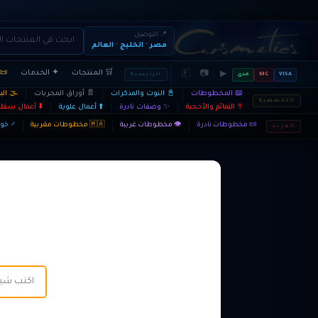
📍 التوصيل
مصر · الخليج · العالم
🛒 المنتجات
✦ الخدمات
📜 
🇫
📷
▶
VISA
MC
مدى
الرئيسية
📖 المخطوطات
📓 النوت والمذكرات
📄 أوراق المجربات
🌫️ ال
التخصصية
☥ التمائم والأحجبة
✨ وصفات نادرة
⬆️ أعمال علوية
⬇️ أعمال سفلي
📜 مخطوطات نادرة
👁️ مخطوطات غريبة
🇲🇦 مخطوطات مغربية
♂ خوا
المزيد