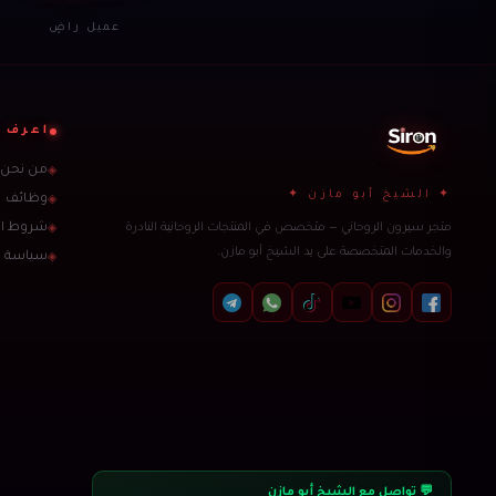
عميل راضٍ
اعرف ا
من نحن
◈
✦ الشيخ أبو مازن ✦
وظائف
◈
متجر سيرون الروحاني — متخصص في المنتجات الروحانية النادرة
شروط ال
◈
والخدمات المتخصصة على يد الشيخ أبو مازن.
سياسة 
◈
💬 تواصل مع الشيخ أبو مازن