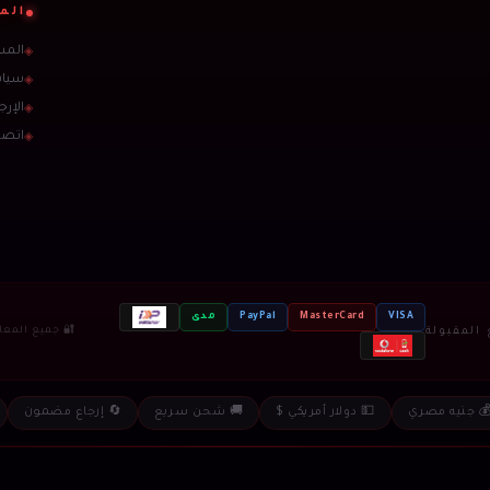
الم
المس
◈
سيا
◈
الإرج
◈
اتصل
◈
VISA
MasterCard
PayPal
مدى
المقبولة
🔐 جميع المعامل
 جنيه مصري
💵 دولار أمريكي $
🚚 شحن سريع
🔄 إرجاع مضمون