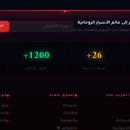
إلى عالم الأسرار الروحانية
اش
تصلك أحدث العروض والمنتجات النادرة
1200+
26+
سنوات خبرة
منتج روحاني
لمزيد عنا
تسوق معنا
كن 
حسابك
بيع 
◈
◈
طلباتك
التس
◈
◈
استخدام
المفضلة
الإعل
◈
◈
الخصوصية
العروض 🔥
◈