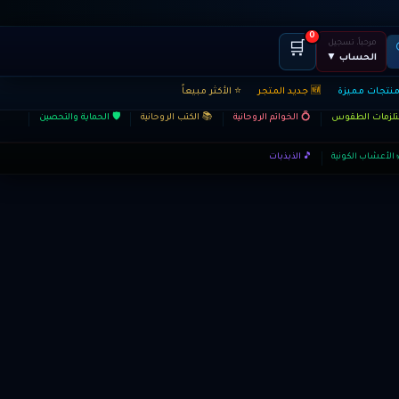
0
مرحباً، تسجيل
🛒
الحساب ▼
منتجات مميزة
🆕 جديد المتجر
⭐ الأكثر مبيعاً
ستلزمات الطقوس
💍 الخواتم الروحانية
📚 الكتب الروحانية
🛡️ الحماية والتحصين
 الأعشاب الكونية
🎵 الذبذبات