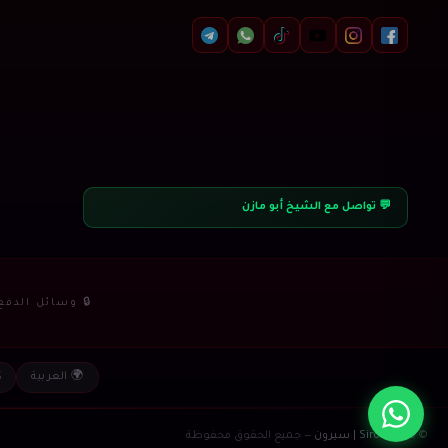
💬 تواصل مع الشيخ أبو مازن
🔒 وسائل الدفع 
🌍 العربية
© 2026
Siron | سيرون
— جميع الحقوق محفوظة