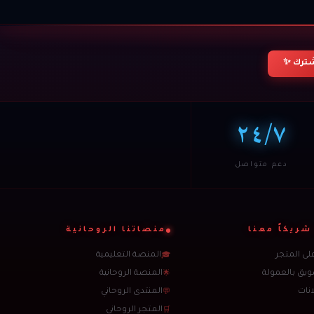
ترك ✨
٢٤/٧
دعم متواصل
شريكاً معنا
منصاتنا الروحانية
على المتجر
المنصة التعليمية
🎓
ويق بالعمولة
المنصة الروحانية
🌟
انات
المنتدى الروحاني
💬
المتجر الروحاني
🛒