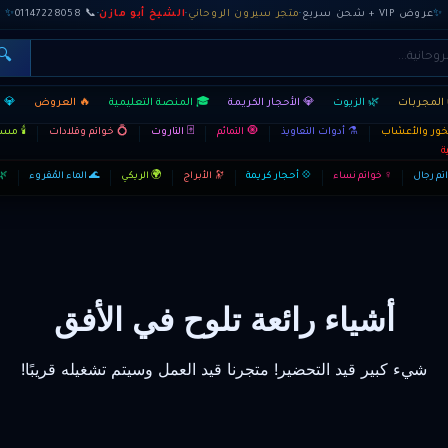
✨
عروض VIP + شحن سريع
·
متجر سيرون الروحاني
·
الشيخ أبو مازن
·
📞 01147228058
✨
🔍
المجربات
🌿 الزيوت
💎 الأحجار الكريمة
🎓 المنصة التعليمية
🔥 العروض
💎 
بخور والأعشاب
⚗️ أدوات التعاويذ
🧿 التمائم
🃏 التاروت
💍 خواتم وقلادات
🕯️ م
ة
تم رجال
♀ خواتم نساء
💠 أحجار كريمة
🔭 الأبراج
🌍 الريكي
🌊 الماء المُقروء
🌿
أشياء رائعة تلوح في الأفق
شيء كبير قيد التحضير! متجرنا قيد العمل وسيتم تشغيله قريبًا!