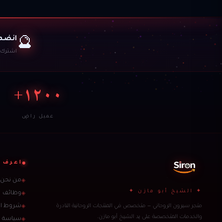
انضم 
🔮
اشترك ل
١٢٠٠+
عميل راضٍ
اعرف ا
من نحن
◈
✦ الشيخ أبو مازن ✦
وظائف
◈
متجر سيرون الروحاني — متخصص في المنتجات الروحانية النادرة
شروط ال
◈
والخدمات المتخصصة على يد الشيخ أبو مازن.
سياسة 
◈