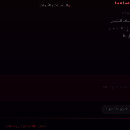
ساعدة
المنتجات والأدوات
⊕
اعدة
سات الشحن
اع والاستبدال
 بنا
ات مشفرة بـ SSL
⭐ جودة أصيلة
صُنع بـ ❤️ لعالم الروحانيات