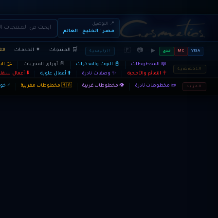
📍 التوصيل
مصر · الخليج · العالم
🛒 المنتجات
✦ الخدمات
📜 
🇫
📷
▶
VISA
MC
مدى
الرئيسية
📖 المخطوطات
📓 النوت والمذكرات
📄 أوراق المجربات
🌫️ ال
التخصصية
☥ التمائم والأحجبة
✨ وصفات نادرة
⬆️ أعمال علوية
⬇️ أعمال سفلي
📜 مخطوطات نادرة
👁️ مخطوطات غريبة
🇲🇦 مخطوطات مغربية
♂ خوا
المزيد