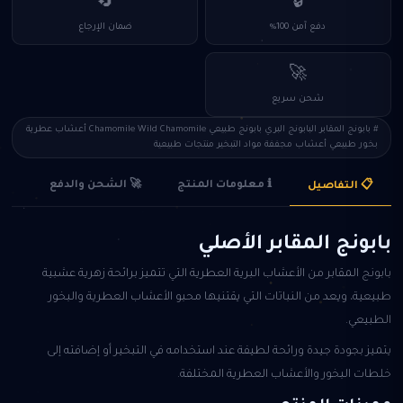
🔄
🔒
دفع آمن 100%
ضمان الإرجاع
🚀
شحن سريع
# بابونج المقابر البابونج البري بابونج طبيعي Chamomile Wild Chamomile أعشاب عطرية
بخور طبيعي أعشاب مجففة مواد التبخير منتجات طبيعية
🚀 الشحن والدفع
ℹ️ معلومات المنتج
📋 التفاصيل
بابونج المقابر الأصلي
بابونج المقابر من الأعشاب البرية العطرية التي تتميز برائحة زهرية عشبية
طبيعية، ويعد من النباتات التي يقتنيها محبو الأعشاب العطرية والبخور
الطبيعي.
يتميز بجودة جيدة ورائحة لطيفة عند استخدامه في التبخير أو إضافته إلى
خلطات البخور والأعشاب العطرية المختلفة.