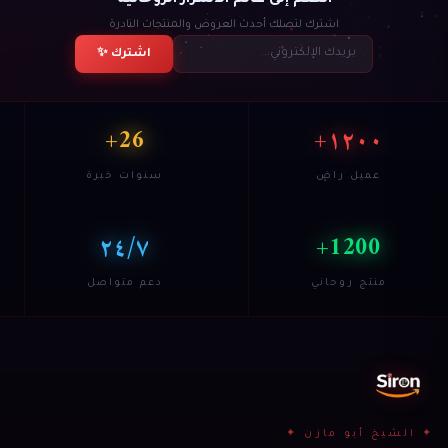
انضم إلى عالم الأسرار الروحانية
اشترك لتصلك أحدث العروض والمنتجات النادرة
اشترك ✨
26+
١٢٠٠+
عميل راضٍ
سنوات خبرة
٢٤/٧
1200+
منتج روحاني
دعم متواصل
✦ الشيخ أبو مازن ✦