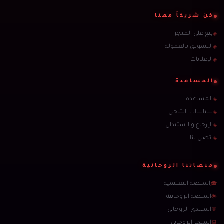
كن شريكاً معنا
بيع على المتجر
◈
التسويق بالعمولة
◈
الإعلانات
◈
المساعدة
المساعدة
◈
سياسات الشحن
◈
الإرجاع والاستبدال
◈
اتصل بنا
◈
منصاتنا الروحانية
المنصة التعليمية
🎓
المنصة الروحانية
🌟
المنتدى الروحاني
💬
المتجر الروحاني
🛒