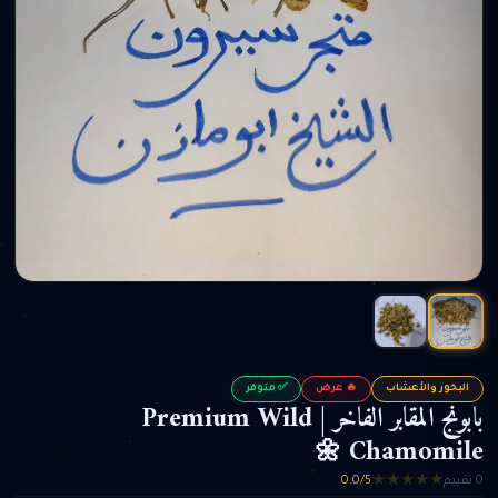
البخور والأعشاب
🔥 عرض
✅ متوفر
بابونج المقابر الفاخر | Premium Wild
Chamomile 🌼
★
★
★
★
★
0 تقييم
0.0/5