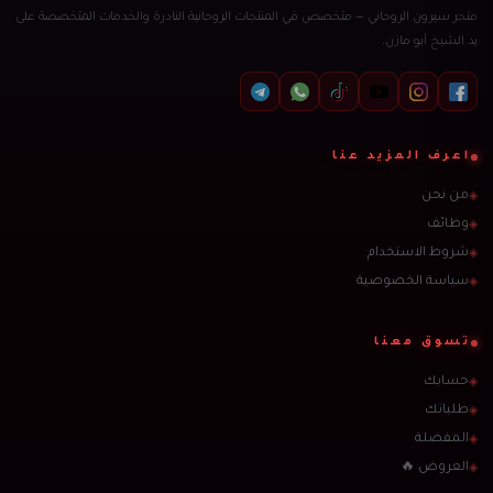
متجر سيرون الروحاني — متخصص في المنتجات الروحانية النادرة والخدمات المتخصصة على
يد الشيخ أبو مازن.
اعرف المزيد عنا
من نحن
◈
وظائف
◈
شروط الاستخدام
◈
سياسة الخصوصية
◈
تسوق معنا
حسابك
◈
طلباتك
◈
المفضلة
◈
العروض 🔥
◈