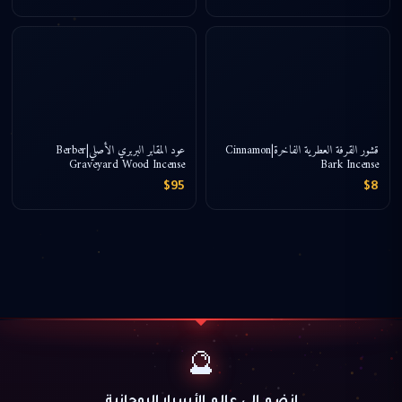
قشور القرفة العطرية الفاخرة|Cinnamon
عود المقابر البربري الأصلي|Berber
Graveyard Wood Incense
Bark Incense
$95
$8
🔮