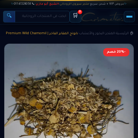
✨
عروض VIP + شحن سريع
·
متجر سيرون الروحاني
·
الشيخ أبو مازن
·
📞 01147228058
✨
0
🛒
🔍
🏠 الرئيسية
›
المتجر
›
البخور والأعشاب
›
بابونج المقابر الفاخر | Premium Wild Chamomil
-20% خصم