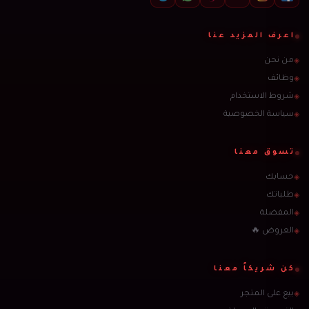
اعرف المزيد عنا
من نحن
◈
وظائف
◈
شروط الاستخدام
◈
سياسة الخصوصية
◈
تسوق معنا
حسابك
◈
طلباتك
◈
المفضلة
◈
العروض 🔥
◈
كن شريكاً معنا
بيع على المتجر
◈