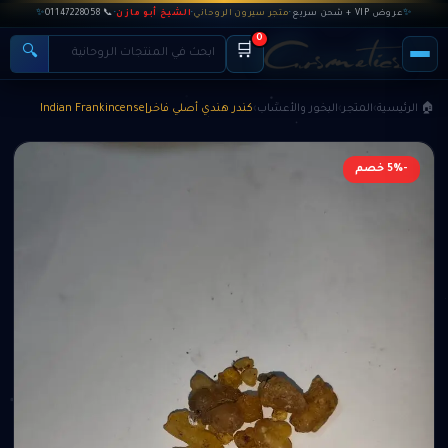
✨
عروض VIP + شحن سريع
·
متجر سيرون الروحاني
·
الشيخ أبو مازن
·
📞 01147228058
✨
0
🛒
🔍
🏠 الرئيسية
›
المتجر
›
البخور والأعشاب
›
كندر هندي أصلي فاخر|Indian Frankincense
-5% خصم