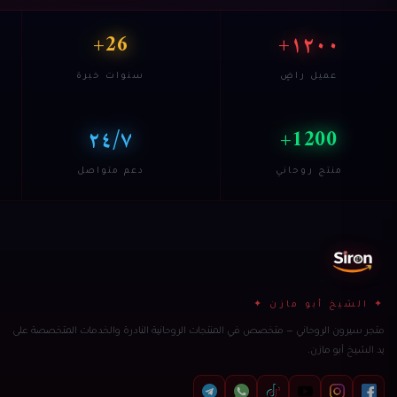
26+
١٢٠٠+
عميل راضٍ
سنوات خبرة
٢٤/٧
1200+
منتج روحاني
دعم متواصل
✦ الشيخ أبو مازن ✦
متجر سيرون الروحاني — متخصص في المنتجات الروحانية النادرة والخدمات المتخصصة على
يد الشيخ أبو مازن.