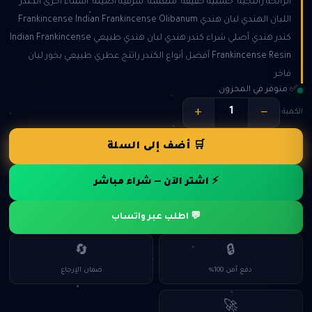
الرائحة راتنجية. خشبية خفيفة. منعشة. شرقية أصيلة. أسماء أخرى الكندر
اللبان الهندي لبان هندي Frankincense Indian Frankincense Olibanum
كندر هندي أصلي شراء كندر هندي لبان هندي طبيعي Indian Frankincense
Frankincense Resin أفضل أنواع الكندر راتنج عطري طبيعي بخور لبان
فاخر
✅ متوفر في المخزون
+
−
الكمية:
🛒 أضف إلى السلة
⚡ اشتر الآن — شراء مباشر
💬 اطلب عبر واتساب
🔄
🔒
دفع آمن 100%
ضمان الإرجاع
🚀