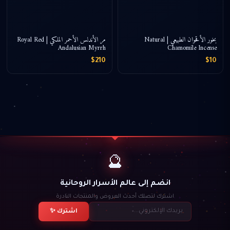
بخور الأقحوان الطبيعي | Natural
مر الأندلس الأحمر الملكي | Royal Red
Andalusian Myrrh
Chamomile Incense
$210
$10
🔮
انضم إلى عالم الأسرار الروحانية
اشترك لتصلك أحدث العروض والمنتجات النادرة
اشترك ✨