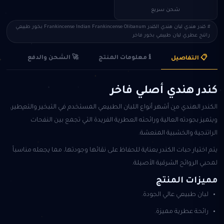
شحن سريع
# كندر هندي لبان هندي الكندر Frankincense Indian Frankincense Olibanum بخور طبيعي
راتنج عطري لبان طبيعي بخور فاخر
🚀 الشحن والدفع
ℹ️ معلومات المنتج
📋 التفاصيل
كندر هندي أصلي فاخر
الكندر الهندي من أشهر أنواع اللبان الطبيعي المستخدم في التبخير والتعطير،
ويتميز بجودته العالية ورائحته العطرية الفريدة التي تجمع بين النفحات
الراتنجية والخشبية المنعشة.
يتم اختيار حبات الكندر بعناية للحفاظ على نقائها وجودتها، مما يجعله مناسباً
لمحبي الروائح الشرقية الأصيلة.
مميزات المنتج
لبان طبيعي عالي الجودة.
رائحة عطرية مميزة.