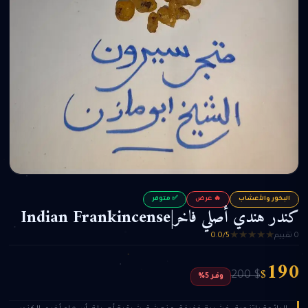
البخور والأعشاب
🔥 عرض
✅ متوفر
كندر هندي أصلي فاخر|Indian Frankincense
★
★
★
★
★
0 تقييم
0.0/5
190
$
$ 200
وفر 5%