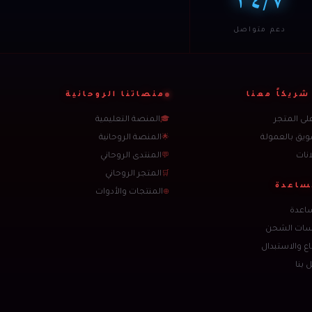
دعم متواصل
شريكاً معنا
منصاتنا الروحانية
على المتجر
المنصة التعليمية
🎓
ويق بالعمولة
المنصة الروحانية
🌟
انات
المنتدى الروحاني
💬
المتجر الروحاني
🛒
ساعدة
المنتجات والأدوات
⊕
اعدة
سات الشحن
اع والاستبدال
 بنا