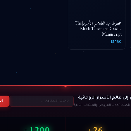
مخطوط مهد الطلاسم الأسود|The
Black Talismans Cradle
Manuscript
$1,150
إلى عالم الأسرار الروحانية
اش
تصلك أحدث العروض والمنتجات النادرة
1200+
26+