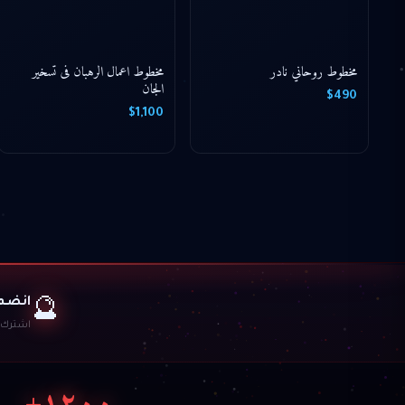
مخطوط روحاني نادر
مخطوط اعمال الرهبان فى تسخير
الجان
$490
$1,100
انضم 
🔮
اشترك ل
١٢٠٠+