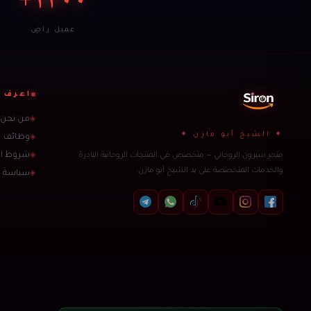
عميل راضٍ
اعرف ا
من نحن
◈
✦ الشيخ أبو مازن ✦
وظائف
◈
متجر سيرون الروحاني — متخصص في المنتجات الروحانية النادرة
شروط ال
◈
والخدمات المتخصصة على يد الشيخ أبو مازن.
سياسة 
◈