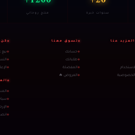
سنوات خبرة
منتج روحاني
لمزيد عنا
تسوق معنا
كن 
حسابك
بيع 
◈
◈
طلباتك
التس
◈
◈
استخدام
المفضلة
الإعل
◈
◈
الخصوصية
العروض 🔥
◈
الم
المس
◈
سيا
◈
الإرج
◈
اتصل
◈