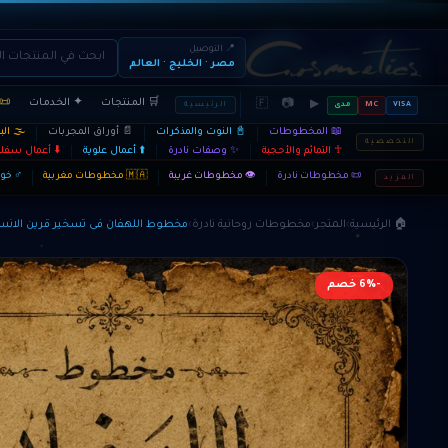
📍 التوصيل
مصر · الخليج · العالم
🛒 المنتجات
✦ الخدمات
📜 
🇫
📷
▶
VISA
MC
مدى
الرئيسية
📖 المخطوطات
📓 النوت والمذكرات
📄 أوراق المجربات
🌫️ ال
التخصصية
☥ التمائم والأحجبة
✨ وصفات نادرة
⬆️ أعمال علوية
⬇️ أعمال سفلي
📜 مخطوطات نادرة
👁️ مخطوطات غريبة
🇲🇦 مخطوطات مغربية
♂ خوا
المزيد
🏠 الرئيسية
›
المتجر
›
مخطوطات روحانية نادرة
›
مخطوط اللهفان فى تسخير قرين الانس
-6% خصم