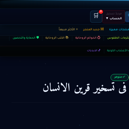
0
مرحباً، تسجيل
🛒
الحساب ▼
منتجات مميزة
🆕 جديد المتجر
⭐ الأكثر مبيعاً
ستلزمات الطقوس
💍 الخواتم الروحانية
📚 الكتب الروحانية
🛡️ الحماية والتحصين
 الأعشاب الكونية
🎵 الذبذبات
✅ متوفر
فى تسخير قرين الانسان