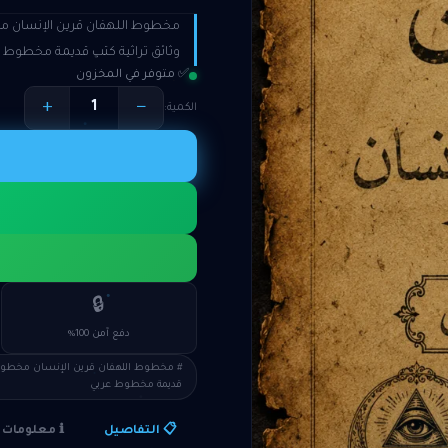
وثائق تراثية كتب قديمة مخطوط 
✅ متوفر في المخزون
+
−
الكمية:
🔒
دفع آمن 100%
قديمة مخطوط عربي
ℹ️ معلومات المنتج
📋 التفاصيل