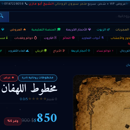
✨
عروض VIP + شحن سريع
·
متجر سيرون الروحاني
·
الشيخ أبو مازن
·
📞 01147228058
✨
🔍
المجربات
🌿 الزيوت
💎 الأحجار الكريمة
🎓 المنصة التعليمية
🔥 العروض
💎 
بخور والأعشاب
⚗️ أدوات التعاويذ
🧿 التمائم
🃏 التاروت
💍 خواتم وقلادات
🕯️ م
ة
تم رجال
♀ خواتم نساء
💠 أحجار كريمة
🔭 الأبراج
🌍 الريكي
🌊 الماء المُقروء
🌿
ان
مخطوطات روحانية نادرة
🔥 عرض
مخطوط اللهفان 
★
★
★
★
★
0 تقييم
0.0/5
850
$
$ 900
وفر 6%