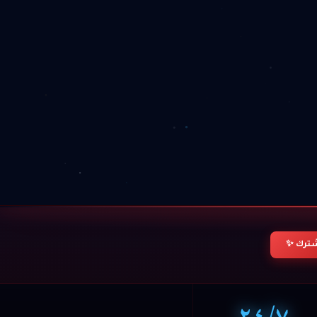
ترك ✨
٢٤/٧