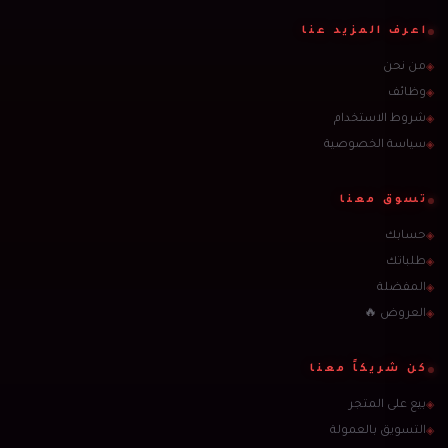
اعرف المزيد عنا
من نحن
◈
وظائف
◈
شروط الاستخدام
◈
سياسة الخصوصية
◈
تسوق معنا
حسابك
◈
طلباتك
◈
المفضلة
◈
العروض 🔥
◈
كن شريكاً معنا
بيع على المتجر
◈
التسويق بالعمولة
◈