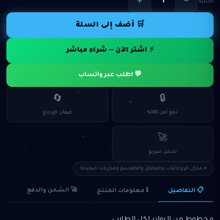
+
−
الكمية:
🛒 أضف إلى السلة
⚡ اشتر الآن — شراء مباشر
💬 اطلب عبر واتساب
🔄
🔒
دفع آمن 100%
ضمان الإرجاع
🚀
شحن سريع
# مجال الروحانيات والاوفاق والطلاسم ومجربات صحيحة
🚀 الشحن والدفع
ℹ️ معلومات المنتج
📋 التفاصيل