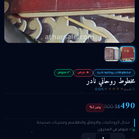
مخطوطات روحانية نادرة
🔥 عرض
✅ متوفر
مخطوط روحاني نادر
★
★
★
★
★
0 تقييم
0.0/5
490
$
$ 500
وفر 2%
مجال الروحانيات والاوفاق والطلاسم ومجربات صحيحة
✅ متوفر في المخزون