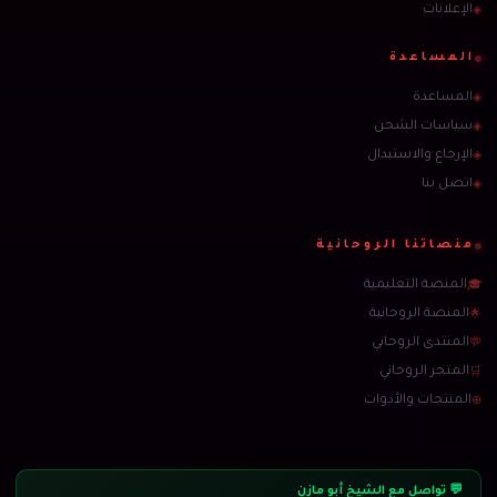
الإعلانات
◈
المساعدة
المساعدة
◈
سياسات الشحن
◈
الإرجاع والاستبدال
◈
اتصل بنا
◈
منصاتنا الروحانية
المنصة التعليمية
🎓
المنصة الروحانية
🌟
المنتدى الروحاني
💬
المتجر الروحاني
🛒
المنتجات والأدوات
⊕
💬 تواصل مع الشيخ أبو مازن