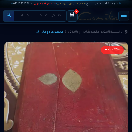
✨
عروض VIP + شحن سريع
·
متجر سيرون الروحاني
·
الشيخ أبو مازن
·
📞 01147228058
✨
0
🛒
🔍
🏠 الرئيسية
›
المتجر
›
مخطوطات روحانية نادرة
›
مخطوط روحاني نادر
-2% خصم