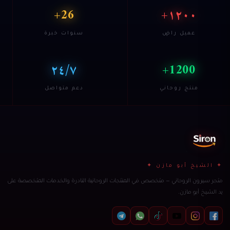
26+
١٢٠٠+
عميل راضٍ
سنوات خبرة
٢٤/٧
1200+
منتج روحاني
دعم متواصل
✦ الشيخ أبو مازن ✦
متجر سيرون الروحاني — متخصص في المنتجات الروحانية النادرة والخدمات المتخصصة على
يد الشيخ أبو مازن.