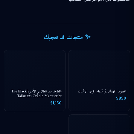
مخطوط من النوادر لكل الطلاب
✨ منتجات قد تعجبك
مخطوط اللهفان فى تسخير قرين الانسان
مخطوط مهد الطلاسم الأسود|The Black
Talismans Cradle Manuscript
$850
$1,150